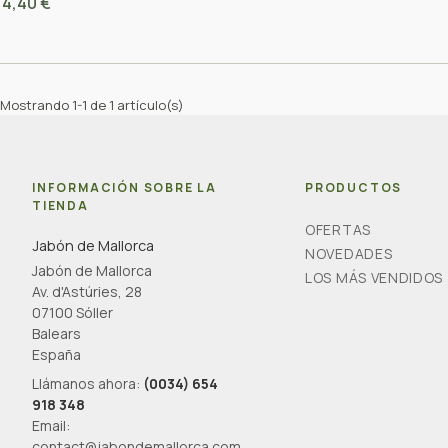
4,40 €
Mostrando 1-1 de 1 artículo(s)
INFORMACIÓN SOBRE LA
PRODUCTOS
TIENDA
OFERTAS
Jabón de Mallorca
NOVEDADES
Jabón de Mallorca
LOS MÁS VENDIDOS
Av. d'Astúries, 28
07100 Sóller
Balears
España
Llámanos ahora:
(0034) 654
918 348
Email:
contact@jabondemallorca.com