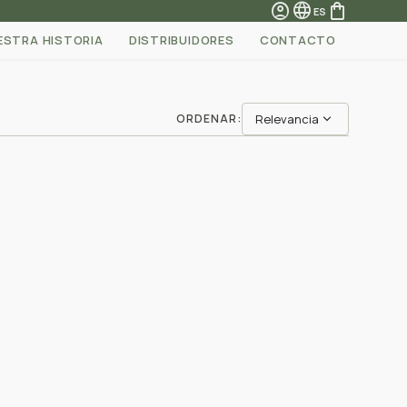
account_circle
language
shopping_bag
ES
ESTRA HISTORIA
DISTRIBUIDORES
CONTACTO
expand_more
ORDENAR:
Relevancia