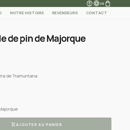
account_circle
language
shopping_bag
FR
G
NOTRE HISTOIRE
REVENDEURS
CONTACT
le de pin de Majorque
Serra de Tramuntana
 Majorque
shopping_cart
AJOUTER AU PANIER