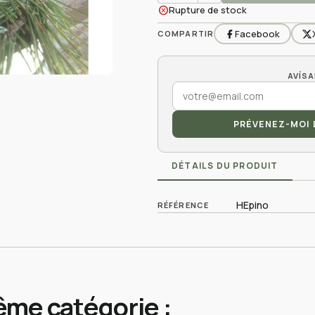
cancel
Rupture de stock
Facebook
COMPARTIR
PRÉVENEZ-MOI 
DÉTAILS DU PRODUIT
HEpino
RÉFÉRENCE
ême catégorie :