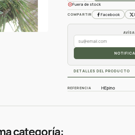
cancel
Fuera de stock
Facebook
COMPARTIR
NOTIFIC
DETALLES DEL PRODUCTO
HEpino
REFERENCIA
ma categoría: