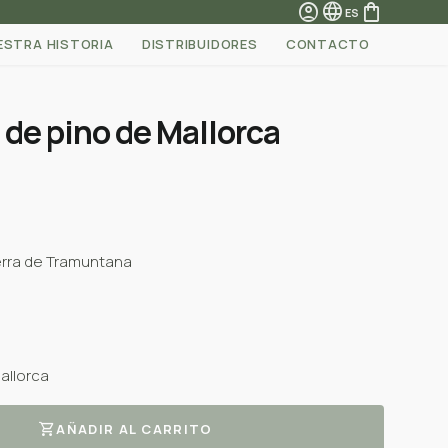
account_circle
language
shopping_bag
ES
ESTRA HISTORIA
DISTRIBUIDORES
CONTACTO
 de pino de Mallorca
Serra de Tramuntana
allorca
shopping_cart
AÑADIR AL CARRITO